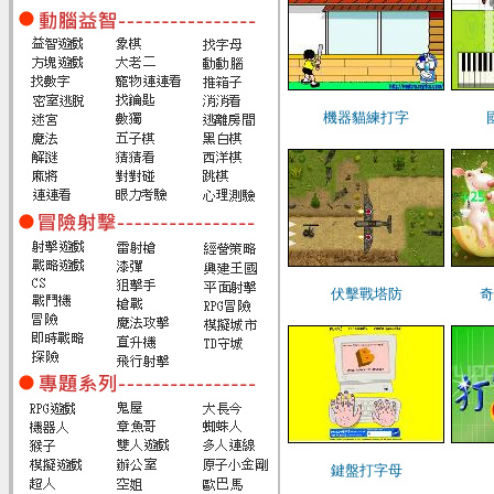
機器貓練打字
伏擊戰塔防
奇
鍵盤打字母