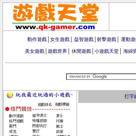
動作遊戲
│
女生遊戲
│
益智遊戲
│
射擊遊戲
│
運動遊
美女遊戲
│
遊戲世界
│
休閒遊戲
│
小遊戲天堂
│
海綿
打字