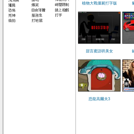
植物大戰僵屍打字版
甜言蜜語哄美女
恐龍高爾夫3