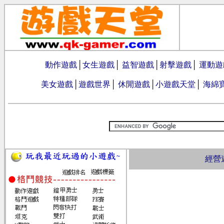
動作遊戲
│
女生遊戲
│
益智遊戲
│
射擊遊戲
│
運動遊
美女遊戲
│
遊戲世界
│
休閒遊戲
│
小遊戲天堂
│
海綿
經營