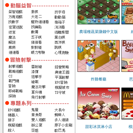
農場種蔬菜賺錢中文版
炸雞餐廳
芭
甜彩冰淇淋小店
模