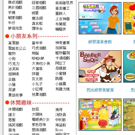
經營溫泉會館
芭比經營美髮屋
烹