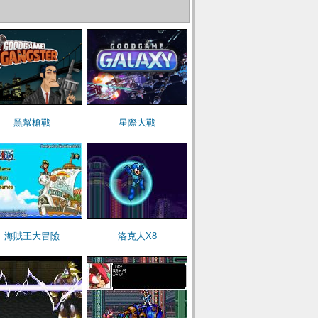
黑幫槍戰
星際大戰
海賊王大冒險
洛克人X8