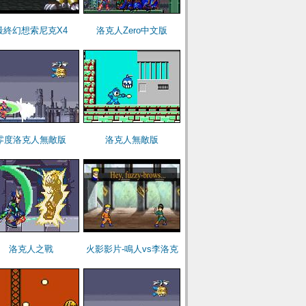
最終幻想索尼克X4
洛克人Zero中文版
零度洛克人無敵版
洛克人無敵版
洛克人之戰
火影影片-鳴人vs李洛克