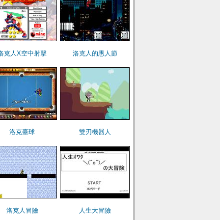
洛克人X空中射擊
洛克人的愚人節
洛克臺球
雙刃機器人
洛克人冒險
人生大冒險