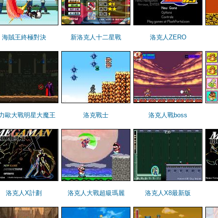
海賊王終極對決
新洛克人十二星戰
洛克人ZERO
力歐大戰明星大魔王
洛克戰士
洛克人戰boss
洛克人X計劃
洛克人大戰超級瑪麗
洛克人X8最新版