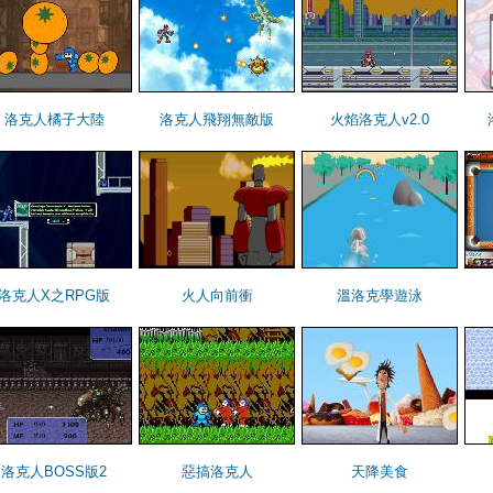
洛克人橘子大陸
洛克人飛翔無敵版
火焰洛克人v2.0
洛克人X之RPG版
火人向前衝
溫洛克學遊泳
洛克人BOSS版2
惡搞洛克人
天降美食