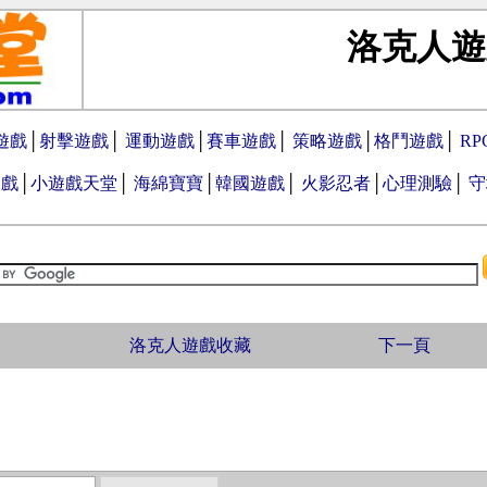
洛克人遊
遊戲
│
射擊遊戲
│
運動遊戲
│
賽車遊戲
│
策略遊戲
│
格鬥遊戲
│
R
遊戲
│
小遊戲天堂
│
海綿寶寶
│
韓國遊戲
│
火影忍者
│
心理測驗
│
守
洛克人遊戲收藏
下一頁