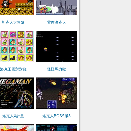
坦克人大冒險
零度洛克人
洛克王國對對碰
怪怪馬力歐
洛克人X計畫
洛克人BOSS版3