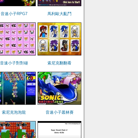
音速小子RPG7
馬利歐大亂鬥
音速小子對對碰
索尼克翻翻看
索尼克泡泡龍
音速小子叢林賽