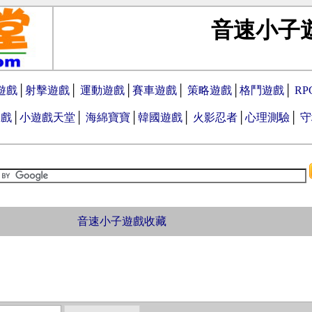
音速小子
遊戲
│
射擊遊戲
│
運動遊戲
│
賽車遊戲
│
策略遊戲
│
格鬥遊戲
│
R
遊戲
│
小遊戲天堂
│
海綿寶寶
│
韓國遊戲
│
火影忍者
│
心理測驗
│
守
音速小子遊戲收藏