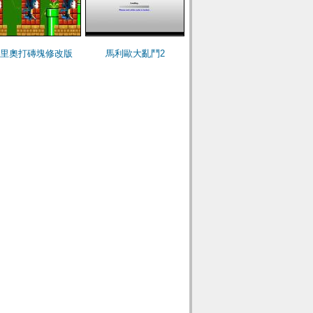
里奧打磚塊修改版
馬利歐大亂鬥2