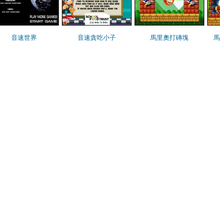
音速世界
音速貪吃小子
馬里奧打磚塊
馬