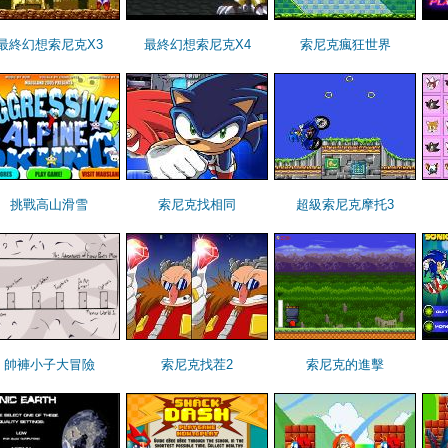
最終幻想索尼克X3
最終幻想索尼克X4
索尼克瘋狂世界
挑戰高山滑雪
索尼克找相同
超級索尼克摩托3
帥褲小子大冒險
索尼克找茬2
索尼克的進擊