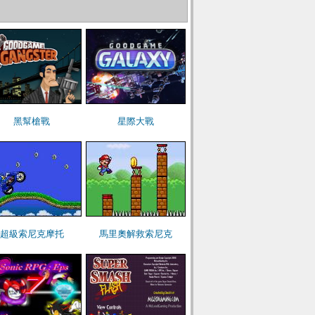
黑幫槍戰
星際大戰
超級索尼克摩托
馬里奧解救索尼克