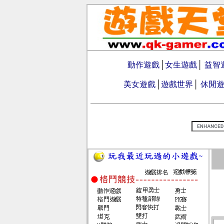
動作遊戲
│
女生遊戲
│
益智
美女遊戲
│
遊戲世界
│
休閒