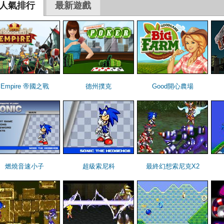
人氣排行
最新遊戲
Empire 帝國之戰
德州撲克
Good開心農場
燃燒音速小子
超級索尼科
最終幻想索尼克X2