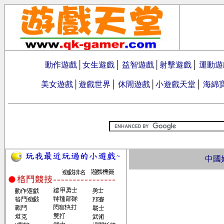
動作遊戲
│
女生遊戲
│
益智遊戲
│
射擊遊戲
│
運動遊
美女遊戲
│
遊戲世界
│
休閒遊戲
│
小遊戲天堂
│
海綿
中國