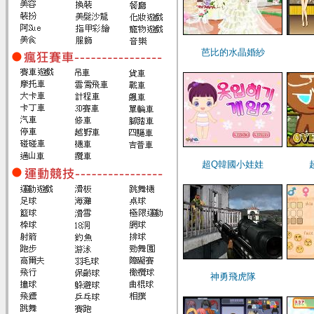
芭比的水晶婚紗
超Q韓國小娃娃
神勇飛虎隊