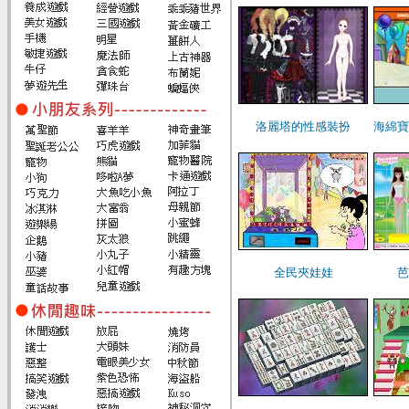
洛麗塔的性感裝扮
海綿寶
全民夾娃娃
芭