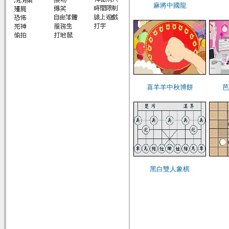
麻將中國龍
喜羊羊中秋博餅
芭
黑白雙人象棋