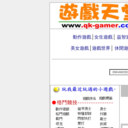
動作遊戲
│
女生遊戲
│
益智
美女遊戲
│
遊戲世界
│
休閒