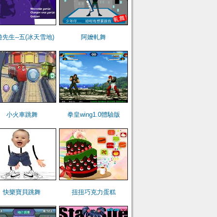
先生--五(冰天雪地)
阿嬤軋舞
小火車跳舞
拳皇wing1.0體驗版
快樂寶貝跳舞
扭扭巧克力蛋糕