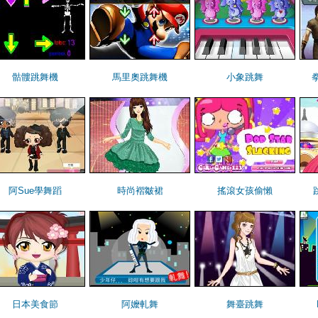
骷髏跳舞機
馬里奧跳舞機
小象跳舞
拳
阿Sue學舞蹈
時尚褶皺裙
搖滾女孩偷懶
日本美食節
阿嬤軋舞
舞臺跳舞