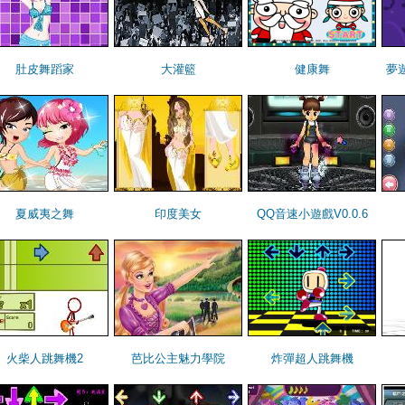
肚皮舞蹈家
大灌籃
健康舞
夢遊
夏威夷之舞
印度美女
QQ音速小遊戲V0.0.6
火柴人跳舞機2
芭比公主魅力學院
炸彈超人跳舞機