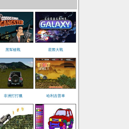
黑幫槍戰
星際大戰
非洲打打獵
哈利吉普車