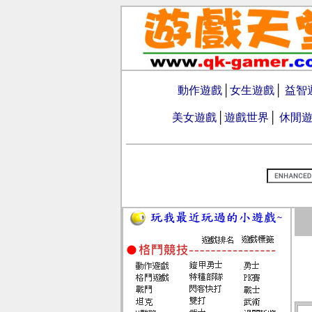
動作遊戲
│
女生遊戲
│
益智
美女遊戲
│
遊戲世界
│
休閒