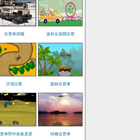
吉普車拼圖
波莉女孩開吉普
沙漠比賽
叢林吉普車
普車野外收集星星
特種吉普車