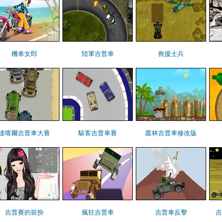
機車女郎
陸軍吉普車
救援士兵
達喀爾吉普車大賽
駭客吉普車賽
叢林吉普車修改版
吉普賽的裝扮
瘋狂吉普車
吉普車反擊
吉