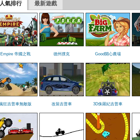
人氣排行
最新遊戲
Empire 帝國之戰
德州撲克
Good開心農場
瘋狂吉普車無敵版
改裝吉普車
3D侏羅紀吉普車