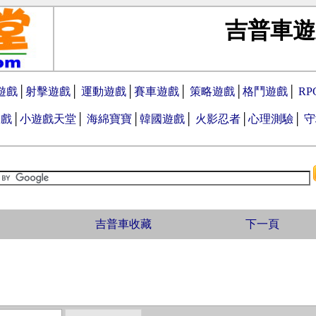
吉普車遊
遊戲
│
射擊遊戲
│
運動遊戲
│
賽車遊戲
│
策略遊戲
│
格鬥遊戲
│
R
遊戲
│
小遊戲天堂
│
海綿寶寶
│
韓國遊戲
│
火影忍者
│
心理測驗
│
守
吉普車收藏
下一頁