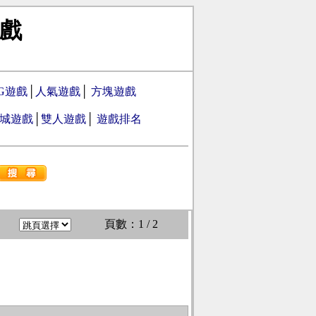
戲
PG遊戲
│
人氣遊戲
│
方塊遊戲
城遊戲
│
雙人遊戲
│
遊戲排名
頁數：1 / 2