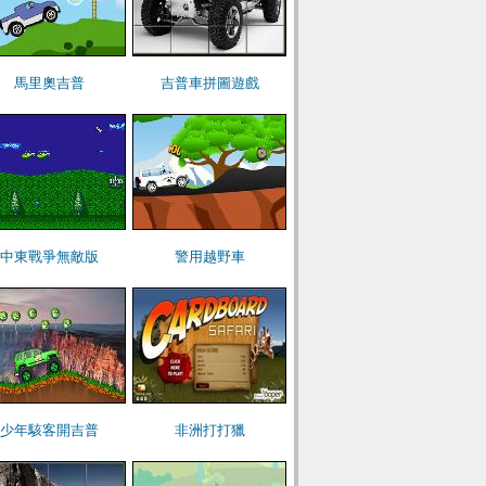
馬里奧吉普
吉普車拼圖遊戲
中東戰爭無敵版
警用越野車
少年駭客開吉普
非洲打打獵