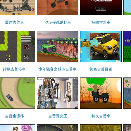
爆炸吉普車
沙漠彈跳越野車
極限吉普車
帥氣吉普停車
少年駭客之城市吉普車
黃色吉普拼圖
吉普也漂移
吉普賽女王
特技吉普車