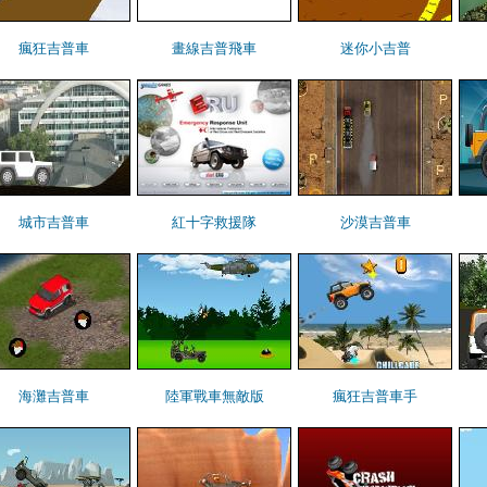
瘋狂吉普車
畫線吉普飛車
迷你小吉普
城市吉普車
紅十字救援隊
沙漠吉普車
海灘吉普車
陸軍戰車無敵版
瘋狂吉普車手