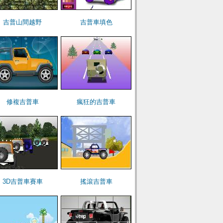
吉普山間越野
吉普車填色
修複吉普車
瘋狂的吉普車
3D吉普車賽車
搖滾吉普車