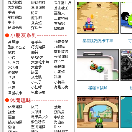
星星狐跑跑卡丁車
可
碰碰車踢球