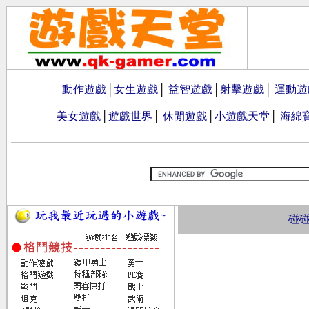
動作遊戲
│
女生遊戲
│
益智遊戲
│
射擊遊戲
│
運動遊
美女遊戲
│
遊戲世界
│
休閒遊戲
│
小遊戲天堂
│
海綿
碰