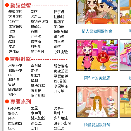
情人節做頭髮約會
阿Sue的美髮店
婚禮髮型設計師