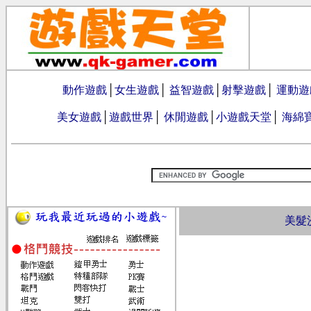
動作遊戲
│
女生遊戲
│
益智遊戲
│
射擊遊戲
│
運動遊
美女遊戲
│
遊戲世界
│
休閒遊戲
│
小遊戲天堂
│
海綿
美髮