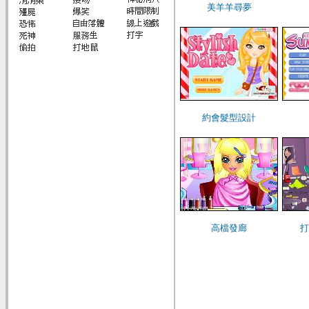
美羊羊尋夢
約會髮型設計
高檔發廊
打