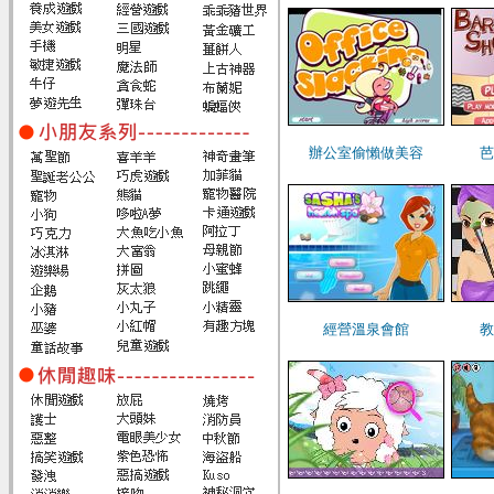
辦公室偷懶做美容
芭
經營溫泉會館
教