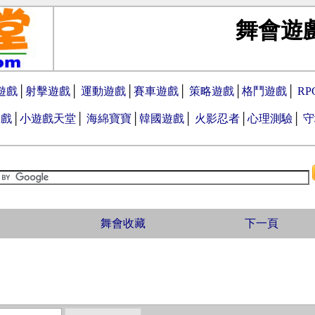
舞會遊
遊戲
│
射擊遊戲
│
運動遊戲
│
賽車遊戲
│
策略遊戲
│
格鬥遊戲
│
R
遊戲
│
小遊戲天堂
│
海綿寶寶
│
韓國遊戲
│
火影忍者
│
心理測驗
│
守
舞會收藏
下一頁