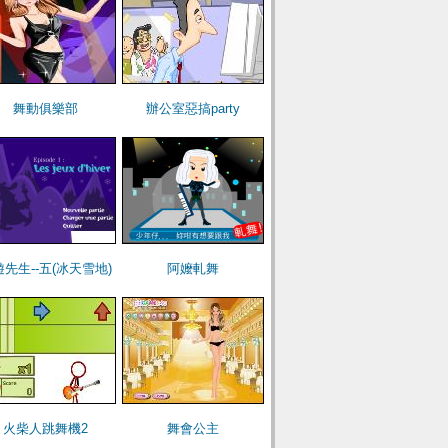
舞動俱樂部
辦公室惡搞party
先生--五(冰天雪地)
阿嬤軋舞
火柴人跳舞機2
舞會公主