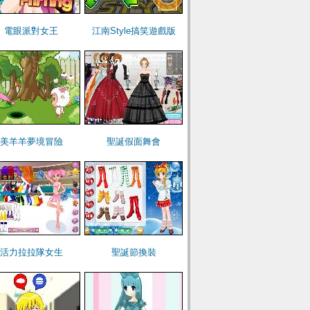
電眼派對女王
江南Style搞笑遊戲版
美羊羊夢境冒險
聖誕假面舞會
活力拉拉隊女生
聖誕節換裝