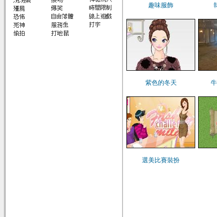
趣味服飾
紫色的冬天
牛
選美比賽裝扮