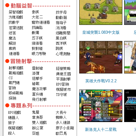
皇城突襲1.083中文版
英雄大作戰V0.2.2
新洛克人十二星戰