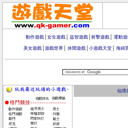
動作遊戲
│
女生遊戲
│
益智遊戲
│
射擊遊戲
│
運動遊
美女遊戲
│
遊戲世界
│
休閒遊戲
│
小遊戲天堂
│
海綿
仙境