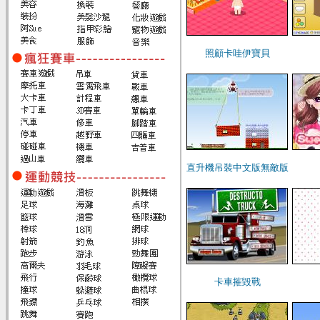
照顧卡哇伊寶貝
直升機吊裝中文版無敵版
卡車摧毀戰