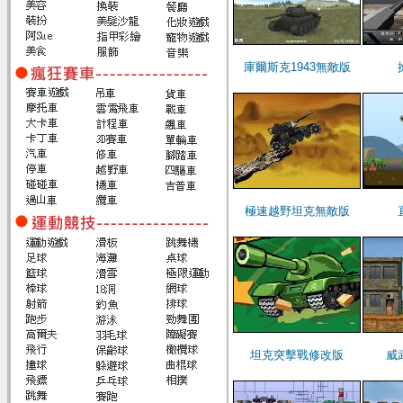
庫爾斯克1943無敵版
極速越野坦克無敵版
坦克突擊戰修改版
威