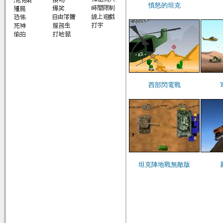
憤怒的坦克
西部閃電戰
坦克陣地戰無敵版