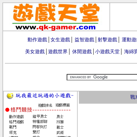
動作遊戲
│
女生遊戲
│
益智遊戲
│
射擊遊戲
│
運動遊
美女遊戲
│
遊戲世界
│
休閒遊戲
│
小遊戲天堂
│
海綿
戰