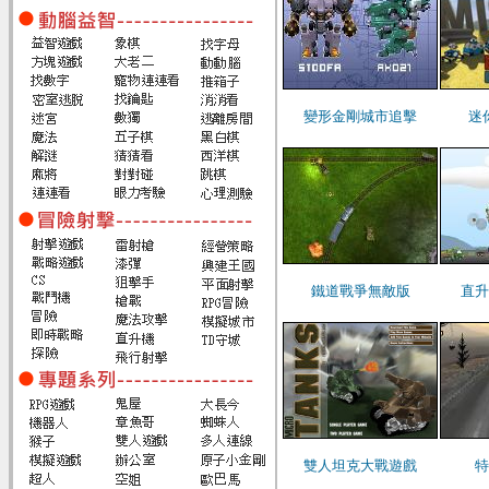
變形金剛城市追擊
迷
鐵道戰爭無敵版
直升
雙人坦克大戰遊戲
特