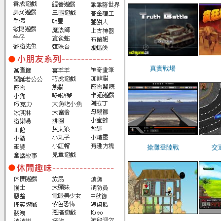
真實戰場
搶灘登陸戰
交