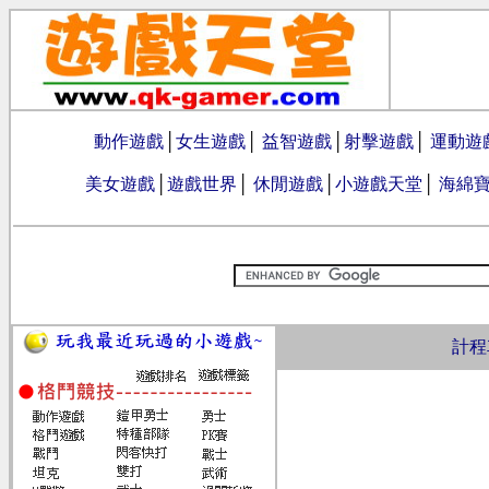
動作遊戲
│
女生遊戲
│
益智遊戲
│
射擊遊戲
│
運動遊
美女遊戲
│
遊戲世界
│
休閒遊戲
│
小遊戲天堂
│
海綿
計程