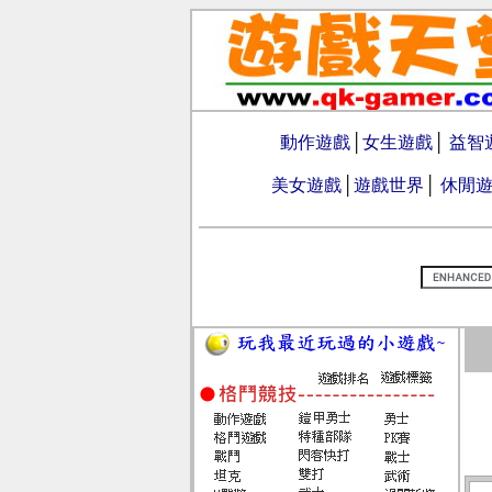
動作遊戲
│
女生遊戲
│
益智
美女遊戲
│
遊戲世界
│
休閒