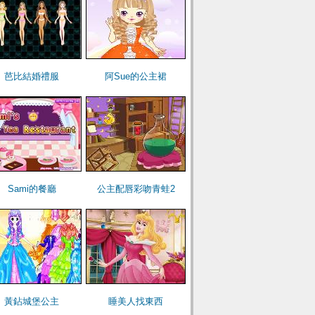
芭比結婚禮服
阿Sue的公主裙
Sami的餐廳
公主配唇彩吻青蛙2
黃鉆城堡公主
睡美人找東西