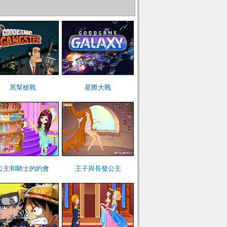
黑幫槍戰
星際大戰
公主和騎士的約會
王子與長發公主