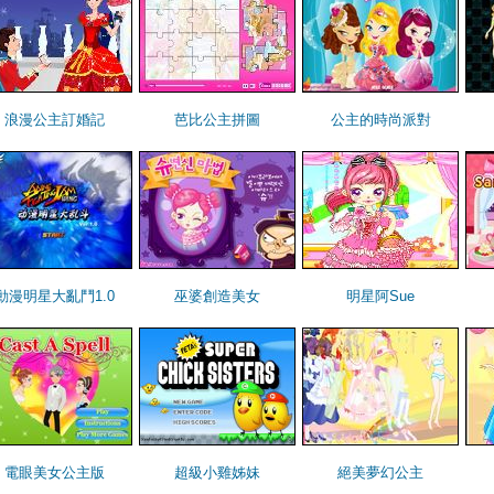
浪漫公主訂婚記
芭比公主拼圖
公主的時尚派對
動漫明星大亂鬥1.0
巫婆創造美女
明星阿Sue
電眼美女公主版
超級小雞姊妹
絕美夢幻公主