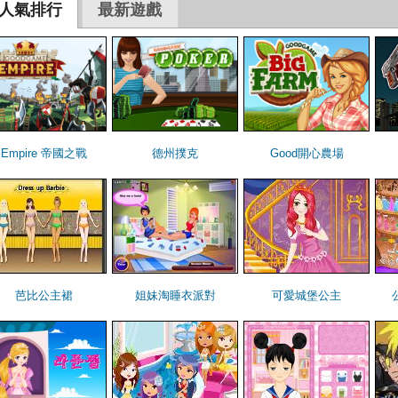
人氣排行
最新遊戲
Empire 帝國之戰
德州撲克
Good開心農場
芭比公主裙
姐妹淘睡衣派對
可愛城堡公主