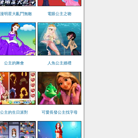
漫明星大亂鬥無敵
電眼公主之吻
公主的舞會
人魚公主婚禮
公主的生日派對
可愛長發公主找字母