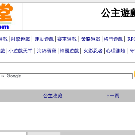
公主遊
遊戲
│
射擊遊戲
│
運動遊戲
│
賽車遊戲
│
策略遊戲
│
格鬥遊戲
│
R
遊戲
│
小遊戲天堂
│
海綿寶寶
│
韓國遊戲
│
火影忍者
│
心理測驗
│
守
公主收藏
下一頁