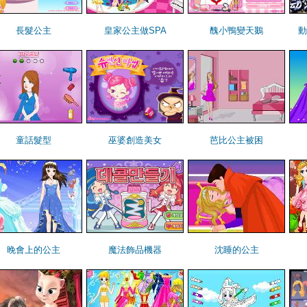
長髮公主
皇家公主做SPA
醜小鴨變天鵝
動
童話髮型
巫婆創造美女
芭比公主被困
晚會上的公主
魔法飾品機器
沈睡的公主