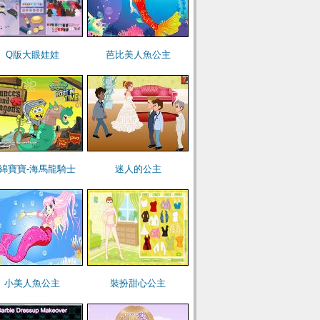
Q版大眼娃娃
芭比美人魚公主
綿寶寶-海馬龍騎士
迷人的公主
小美人魚公主
裝扮甜心公主