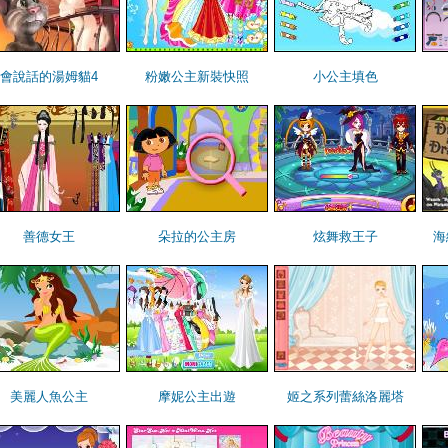
會說話的湯姆貓4
粉嫩公主新裝快照
小公主填色
善德女王
朵拉的公主房
炫舞救王子
海
美麗人魚公主
摩妮公主出遊
姬之系列蕾絲洛麗塔