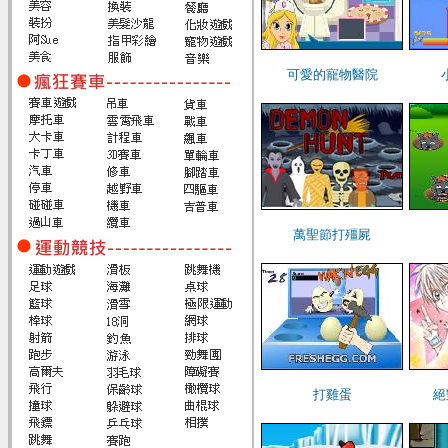
可愛的寵物醫院
萬聖節打殭屍
打雞蛋
絕