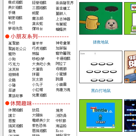
拯救地鼠
黑白打地鼠