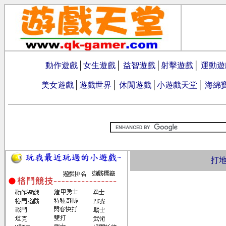
動作遊戲
│
女生遊戲
│
益智遊戲
│
射擊遊戲
│
運動遊
美女遊戲
│
遊戲世界
│
休閒遊戲
│
小遊戲天堂
│
海綿
打