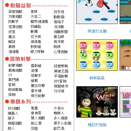
阿達打企鵝
杯杯鼠鼠
殘忍打地鼠