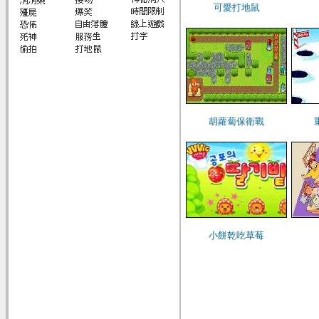
可愛打地鼠
胡蘿蔔保衛戰
小餅乾吃草莓