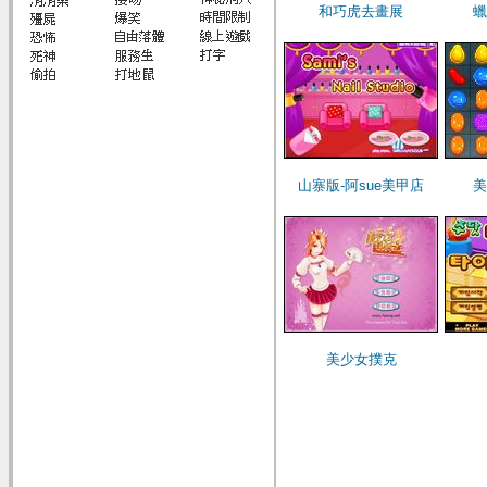
和巧虎去畫展
蠟
山寨版-阿sue美甲店
美
美少女撲克