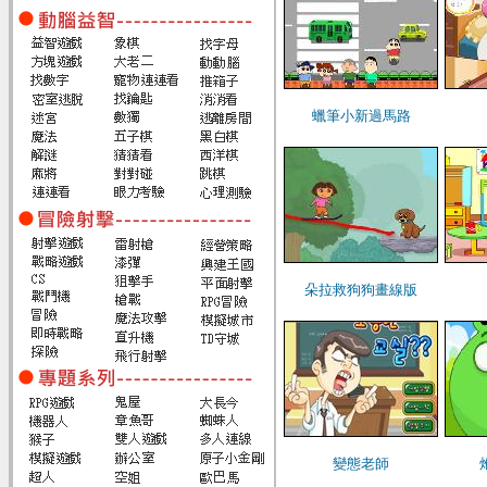
蠟筆小新過馬路
朵拉救狗狗畫線版
變態老師