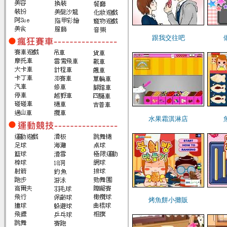
跟我交往吧
水果霜淇淋店
烤魚餅小攤販