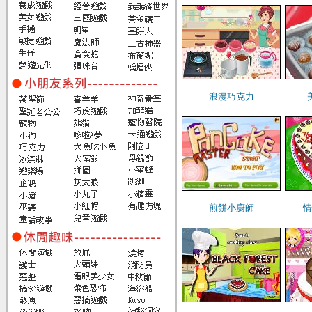
浪漫巧克力
煎餅小廚師
情