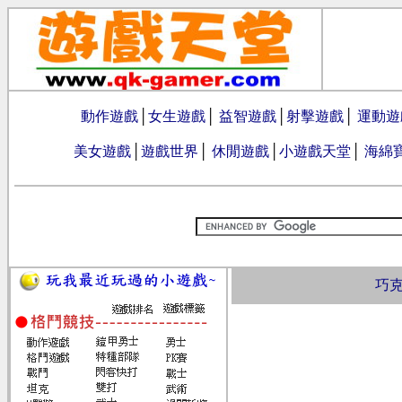
動作遊戲
│
女生遊戲
│
益智遊戲
│
射擊遊戲
│
運動遊
美女遊戲
│
遊戲世界
│
休閒遊戲
│
小遊戲天堂
│
海綿
巧