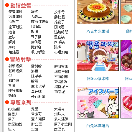
巧克力水果派
薩
阿Sue做冰棒
阿s
白兔冰淇淋店