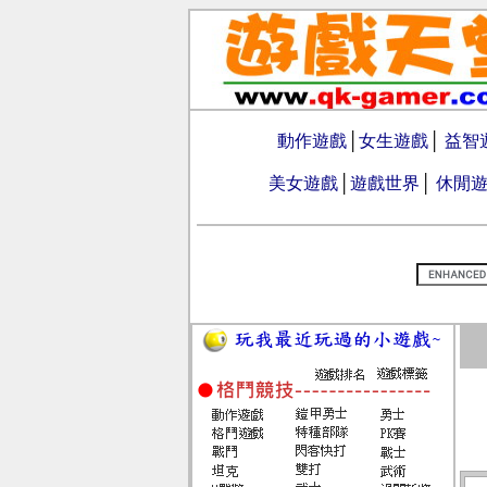
動作遊戲
│
女生遊戲
│
益智
美女遊戲
│
遊戲世界
│
休閒