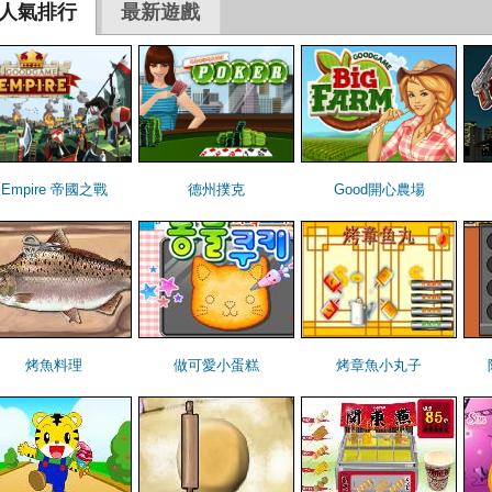
人氣排行
最新遊戲
Empire 帝國之戰
德州撲克
Good開心農場
烤魚料理
做可愛小蛋糕
烤章魚小丸子