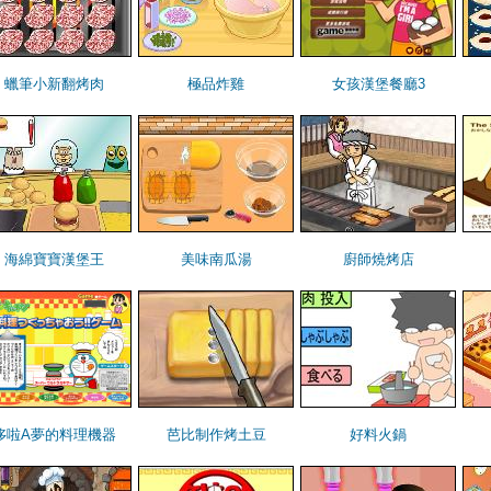
蠟筆小新翻烤肉
極品炸雞
女孩漢堡餐廳3
海綿寶寶漢堡王
美味南瓜湯
廚師燒烤店
哆啦A夢的料理機器
芭比制作烤土豆
好料火鍋