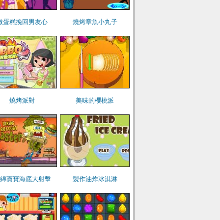
做蛋糕挽回男友心
燒烤章魚小丸子
燒烤派對
美味的櫻桃派
綿寶寶海底大射擊
製作油炸冰淇淋