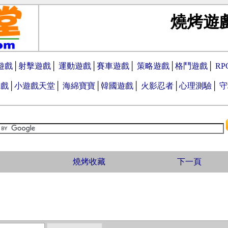
燒烤遊
遊戲
│
射擊遊戲
│
運動遊戲
│
賽車遊戲
│
策略遊戲
│
格鬥遊戲
│
R
遊戲
│
小遊戲天堂
│
海綿寶寶
│
韓國遊戲
│
火影忍者
│
心理測驗
│
守
燒烤收藏
下一頁