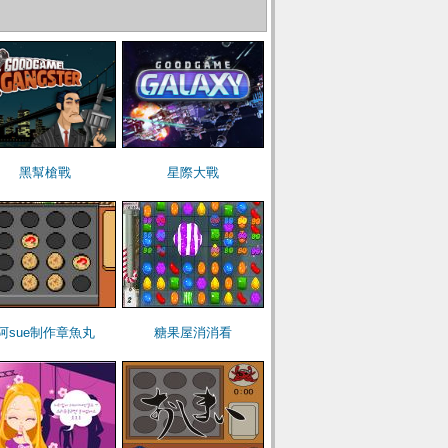
黑幫槍戰
星際大戰
阿sue制作章魚丸
糖果屋消消看