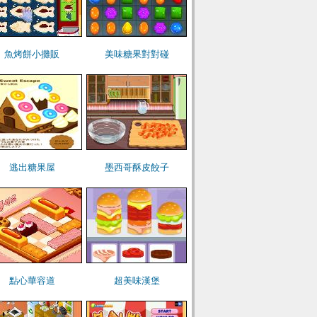
魚烤餅小攤販
美味糖果對對碰
逃出糖果屋
墨西哥酥皮餃子
點心華容道
超美味漢堡