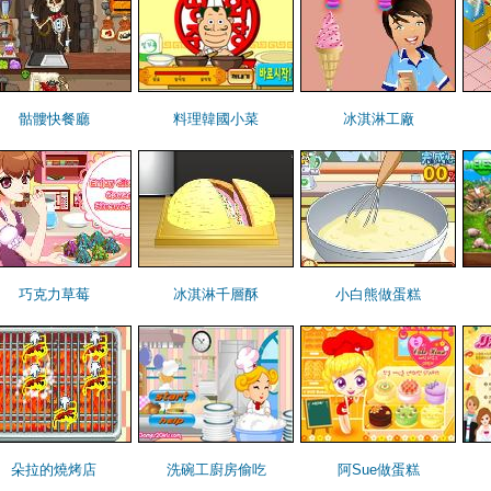
骷髏快餐廳
料理韓國小菜
冰淇淋工廠
巧克力草莓
冰淇淋千層酥
小白熊做蛋糕
朵拉的燒烤店
洗碗工廚房偷吃
阿Sue做蛋糕