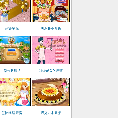
炸雞餐廳
烤魚餅小攤販
彩虹牧場-2
訓練老公的廚藝
芭比料理廚房
巧克力水果派