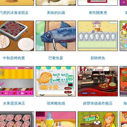
巧虎的冰激淩競走
美味的比薩
來吃關東煮
中秋節烤肉賽
巴黎魚宴
廚師烤魚
水果霜淇淋店
現烤雕魚燒
經營肯德基炸雞店
海