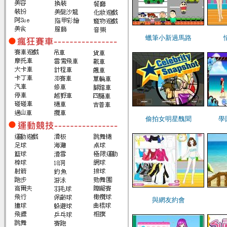
蠟筆小新過馬路
偷拍女明星醜聞
學
與網友約會