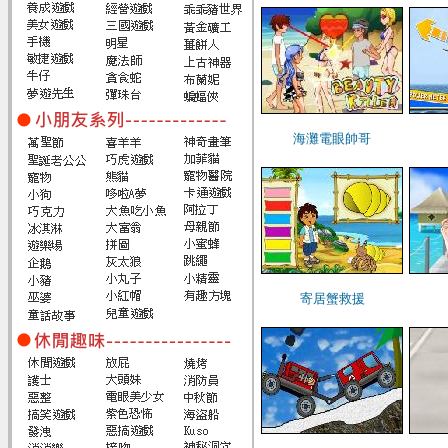
海灘電眼帥哥
寄居蟹救援