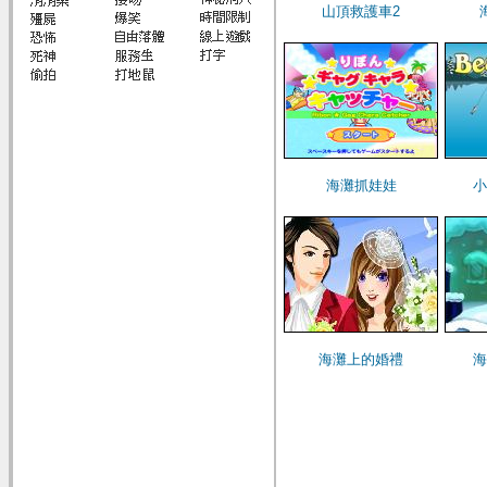
山頂救護車2
海灘抓娃娃
小
海灘上的婚禮
海