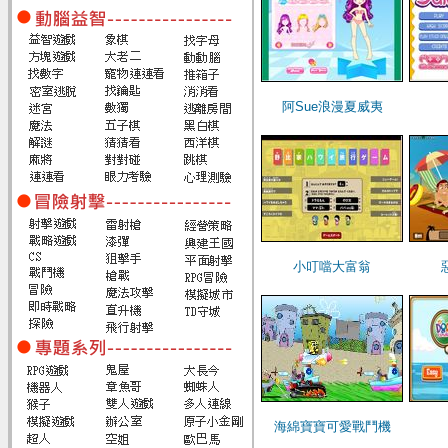
阿Sue浪漫夏威夷
小叮噹大富翁
海綿寶寶可愛戰鬥機