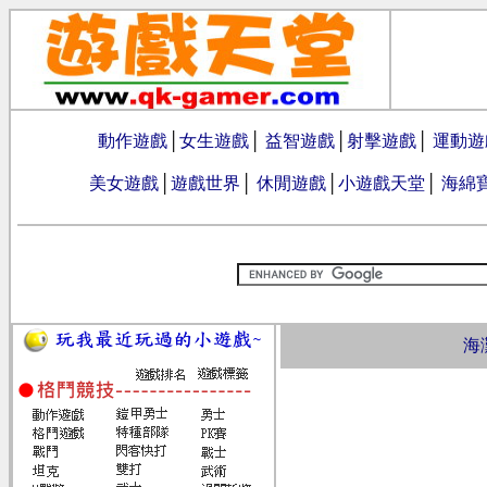
動作遊戲
│
女生遊戲
│
益智遊戲
│
射擊遊戲
│
運動遊
美女遊戲
│
遊戲世界
│
休閒遊戲
│
小遊戲天堂
│
海綿
海