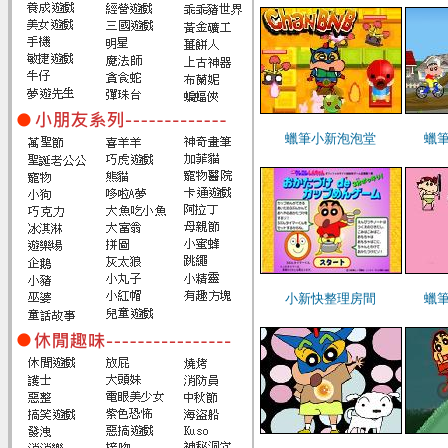
蠟筆小新泡泡堂
蠟
小新快整理房間
蠟