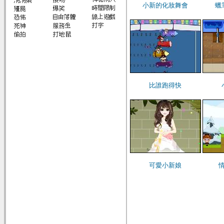
小新的化妝舞會
蠟
比誰跑得快
可愛小新娘