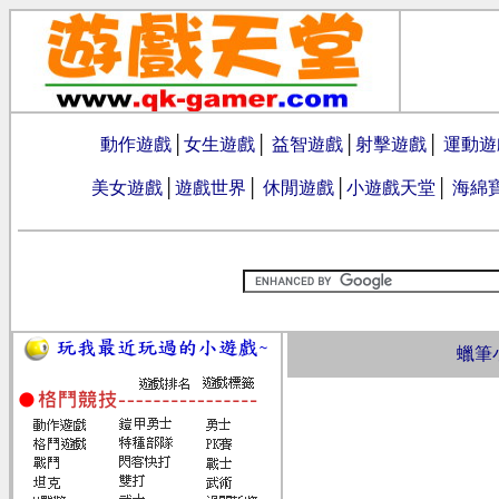
動作遊戲
│
女生遊戲
│
益智遊戲
│
射擊遊戲
│
運動遊
美女遊戲
│
遊戲世界
│
休閒遊戲
│
小遊戲天堂
│
海綿
蠟筆