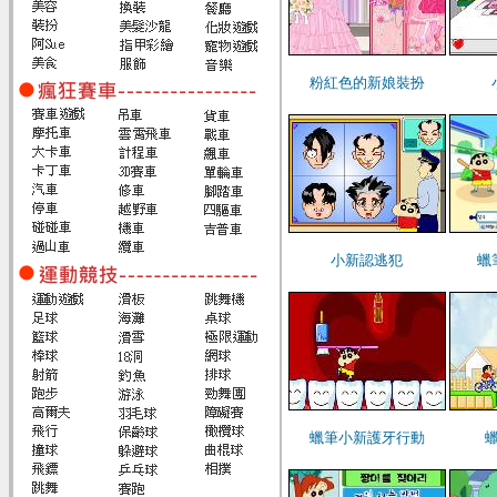
粉紅色的新娘裝扮
小新認逃犯
蠟
蠟筆小新護牙行動