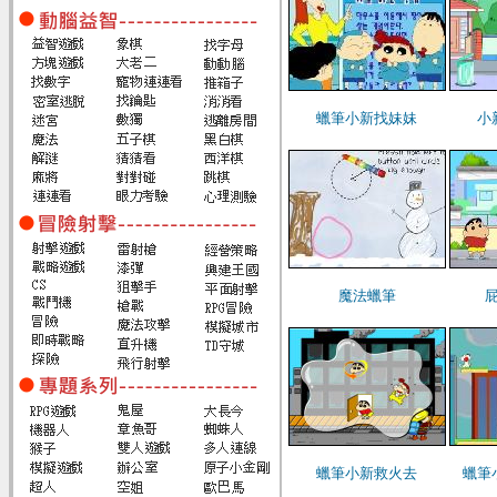
蠟筆小新找妹妹
小
魔法蠟筆
蠟筆小新救火去
蠟筆