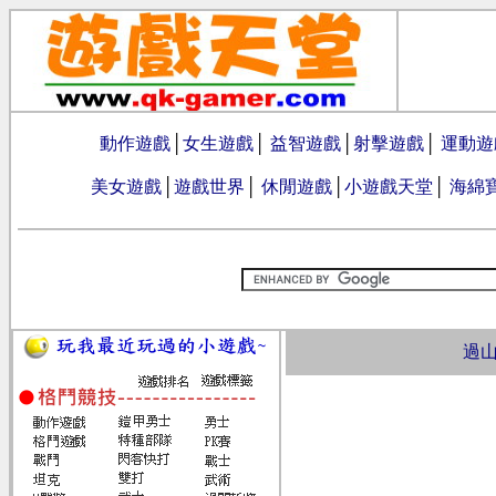
動作遊戲
│
女生遊戲
│
益智遊戲
│
射擊遊戲
│
運動遊
美女遊戲
│
遊戲世界
│
休閒遊戲
│
小遊戲天堂
│
海綿
過