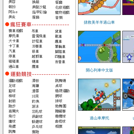
拯救美羊羊過山車
開心列車中文版
過山車摩托