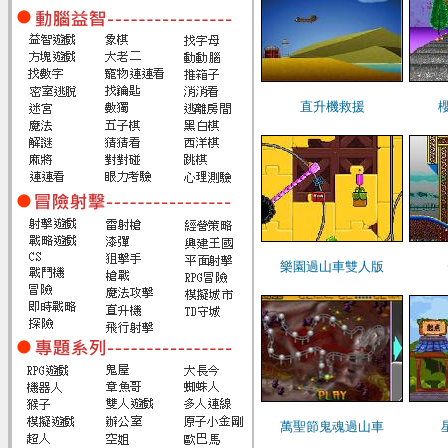
直升機救援
樂園過山車雙人版
萬聖節鬼魂過山車