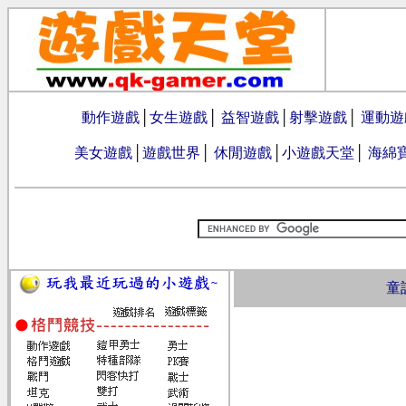
動作遊戲
│
女生遊戲
│
益智遊戲
│
射擊遊戲
│
運動遊
美女遊戲
│
遊戲世界
│
休閒遊戲
│
小遊戲天堂
│
海綿
童