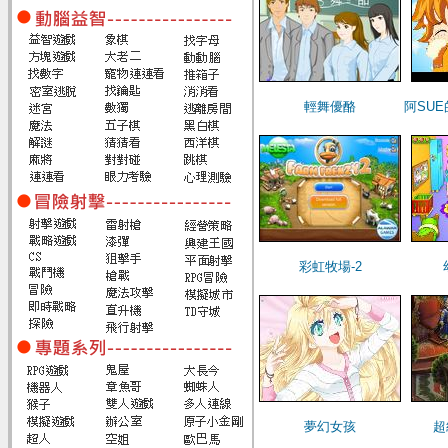
輕舞優酪
阿SU
彩虹牧場-2
夢幻女孩
超