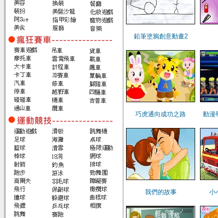
鉛筆塗鴉創意動畫2
巧虎通向成功之路
動漫
我們的故事
小