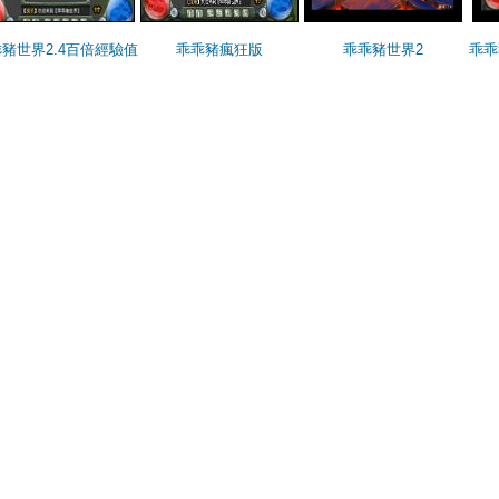
豬世界2.4百倍經驗值
乖乖豬瘋狂版
乖乖豬世界2
乖乖