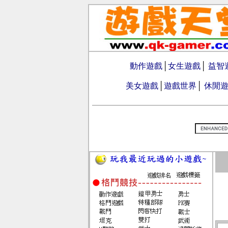
動作遊戲
│
女生遊戲
│
益智
美女遊戲
│
遊戲世界
│
休閒