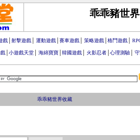
乖乖豬世界
遊戲
│
射擊遊戲
│
運動遊戲
│
賽車遊戲
│
策略遊戲
│
格鬥遊戲
│
R
遊戲
│
小遊戲天堂
│
海綿寶寶
│
韓國遊戲
│
火影忍者
│
心理測驗
│
守
乖乖豬世界收藏