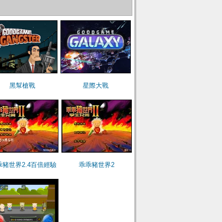
黑幫槍戰
星際大戰
乖豬世界2.4百倍經驗
乖乖豬世界2