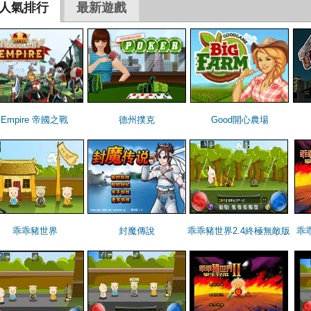
人氣排行
最新遊戲
Empire 帝國之戰
德州撲克
Good開心農場
乖乖豬世界
封魔傳說
乖乖豬世界2.4終極無敵版
乖