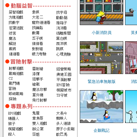
小新消防員
英
緊急泊車無敵版
消
企鵝戰記
阻