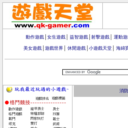
動作遊戲
│
女生遊戲
│
益智遊戲
│
射擊遊戲
│
運動遊
美女遊戲
│
遊戲世界
│
休閒遊戲
│
小遊戲天堂
│
海綿
消