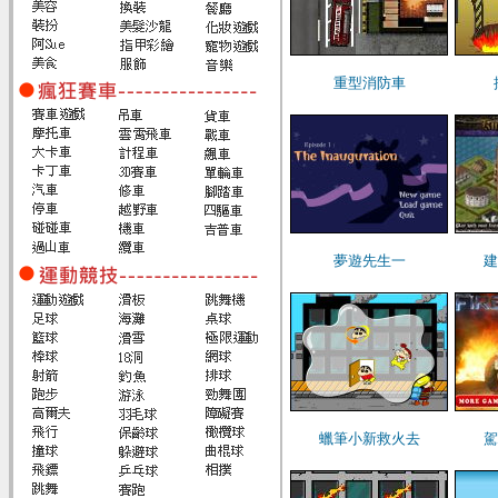
重型消防車
夢遊先生一
建
蠟筆小新救火去
駕