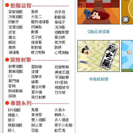
Q版忍者擂臺
本格紙相撲