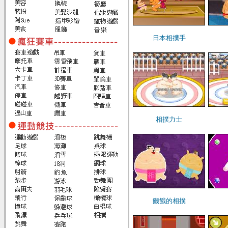
日本相撲手
相撲力士
饑餓的相撲