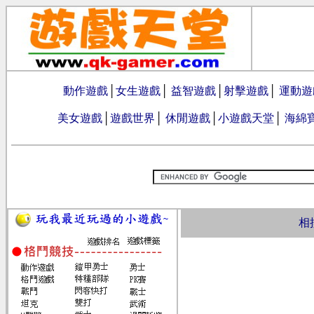
動作遊戲
│
女生遊戲
│
益智遊戲
│
射擊遊戲
│
運動遊
美女遊戲
│
遊戲世界
│
休閒遊戲
│
小遊戲天堂
│
海綿
相