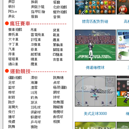
體育匹配對對碰
高
傳遞橄欖球
美式足球3000