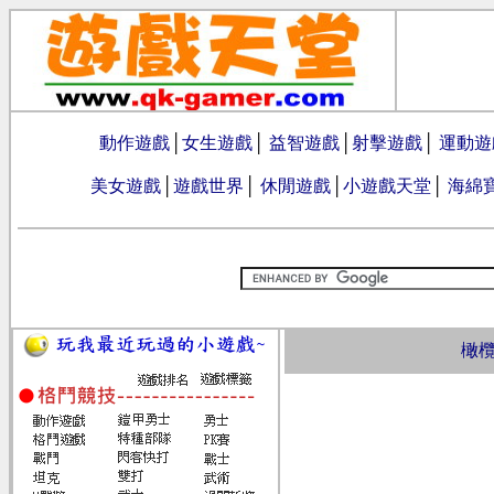
動作遊戲
│
女生遊戲
│
益智遊戲
│
射擊遊戲
│
運動遊
美女遊戲
│
遊戲世界
│
休閒遊戲
│
小遊戲天堂
│
海綿
橄