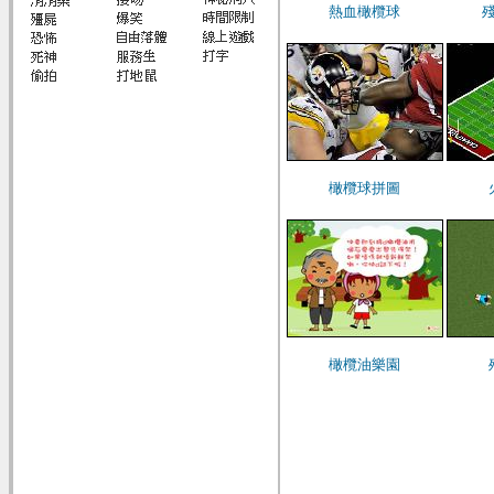
熱血橄欖球
橄欖球拼圖
橄欖油樂園