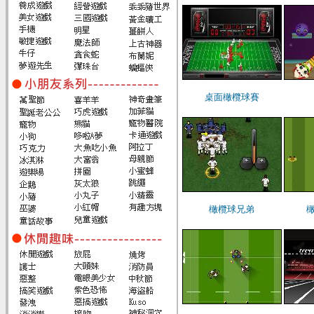
桌面橄欖球賽
橄欖球兄弟