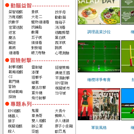
調理蔬菜沙拉
橄欖球爭奪賽
軍裝風格