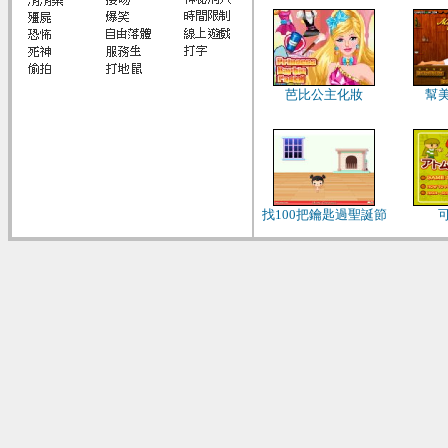
芭比公主化妝
幫
找100把鑰匙過聖誕節