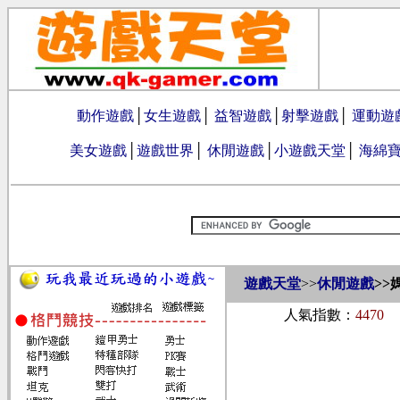
動作遊戲
│
女生遊戲
│
益智遊戲
│
射擊遊戲
│
運動遊
美女遊戲
│
遊戲世界
│
休閒遊戲
│
小遊戲天堂
│
海綿
遊戲天堂
>>
休閒遊戲
>>
人氣指數：
4470