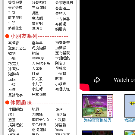
海綿寶寶換裝秀
俄羅