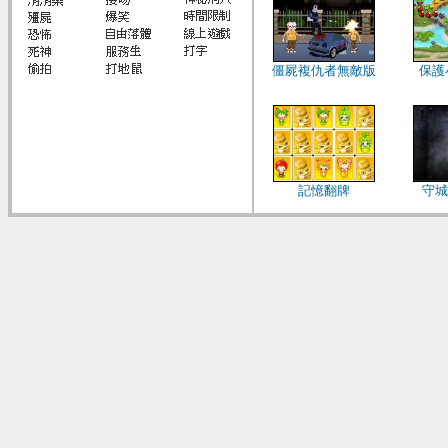
僵屍複仇者無敵版
保護
記憶翻牌
守城