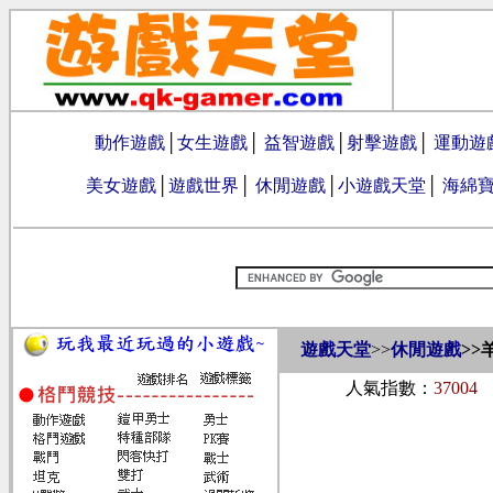
動作遊戲
│
女生遊戲
│
益智遊戲
│
射擊遊戲
│
運動遊
美女遊戲
│
遊戲世界
│
休閒遊戲
│
小遊戲天堂
│
海綿
遊戲天堂
>>
休閒遊戲
>>
人氣指數：
37004