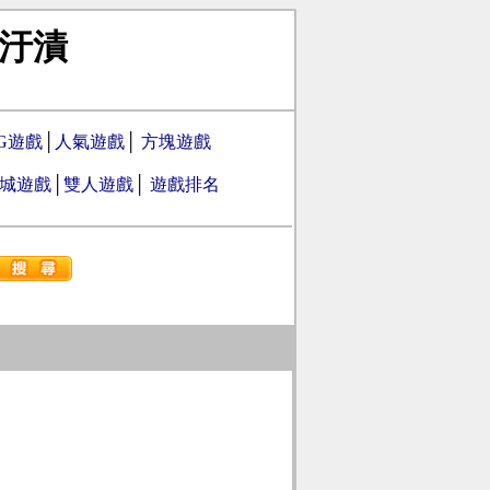
汙漬
PG遊戲
│
人氣遊戲
│
方塊遊戲
城遊戲
│
雙人遊戲
│
遊戲排名