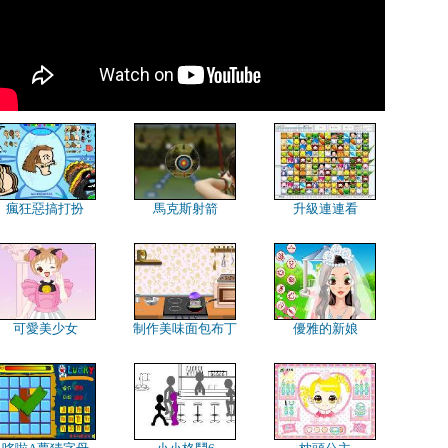
瘋狂惡搞打扮
馬克斯射箭
升級連連看
可愛美少女
制作美味面包布丁
優雅的新娘