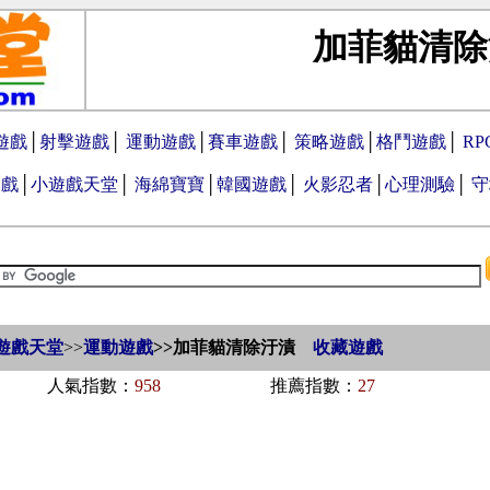
加菲貓清除
遊戲
│
射擊遊戲
│
運動遊戲
│
賽車遊戲
│
策略遊戲
│
格鬥遊戲
│
R
遊戲
│
小遊戲天堂
│
海綿寶寶
│
韓國遊戲
│
火影忍者
│
心理測驗
│
守
遊戲天堂
>>
運動遊戲
>>
加菲貓清除汙漬
收藏遊戲
人氣指數：
958
推薦指數：
27