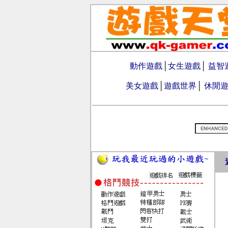
動作遊戲
│
女生遊戲
│
益智
美女遊戲
│
遊戲世界
│
休閒