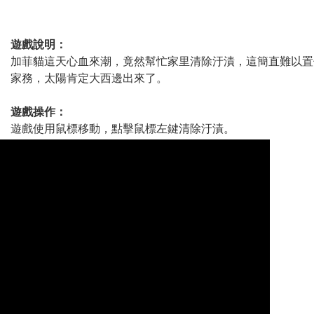
遊戲說明：
加菲貓這天心血來潮，竟然幫忙家里清除汙漬，這簡直難以置
家務，太陽肯定大西邊出來了。
遊戲操作：
遊戲使用鼠標移動，點擊鼠標左鍵清除汙漬。