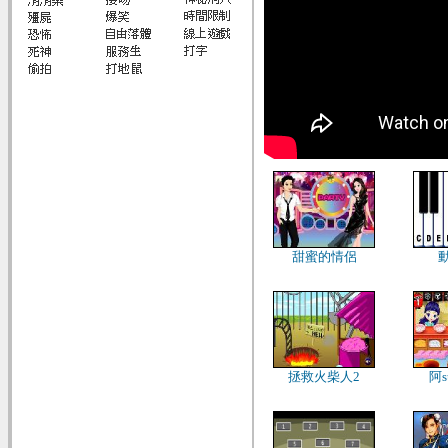
甜蜜的情侶
拯救火柴人2
阿