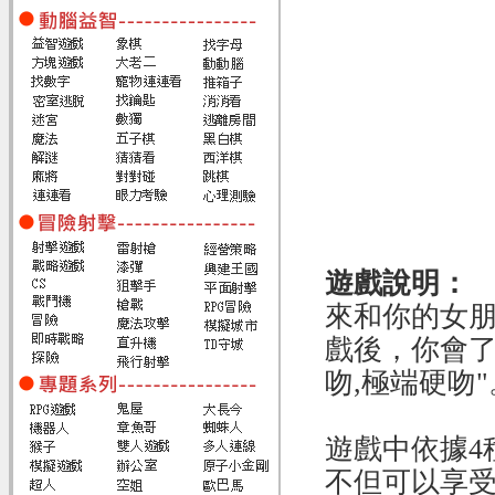
遊戲說明：
來和你的女
戲後，你會了
吻,極端硬吻"
遊戲中依據4
不但可以享