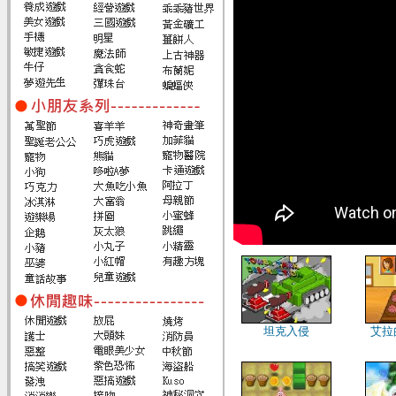
坦克入侵
艾拉