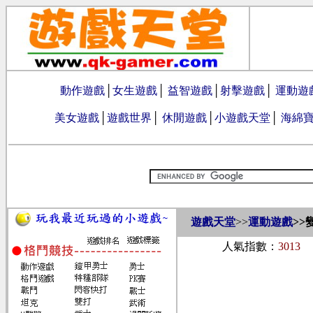
動作遊戲
│
女生遊戲
│
益智遊戲
│
射擊遊戲
│
運動遊
美女遊戲
│
遊戲世界
│
休閒遊戲
│
小遊戲天堂
│
海綿
遊戲天堂
>>
運動遊戲
>>
人氣指數：
3013