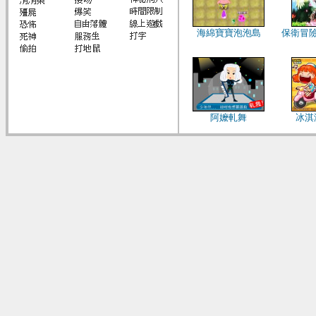
海綿寶寶泡泡島
保衛冒
阿嬤軋舞
冰淇