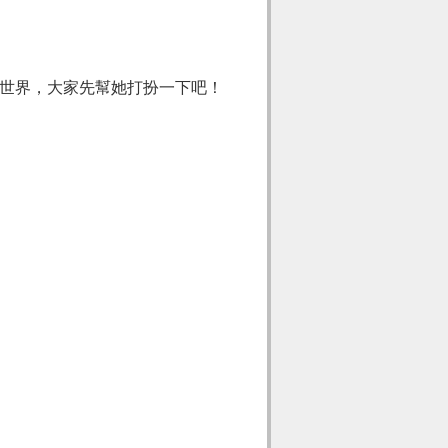
世界，大家先幫她打扮一下吧！