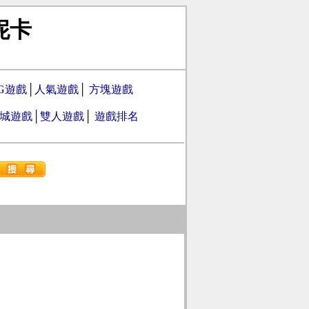
妮卡
PG遊戲
│
人氣遊戲
│
方塊遊戲
城遊戲
│
雙人遊戲
│
遊戲排名