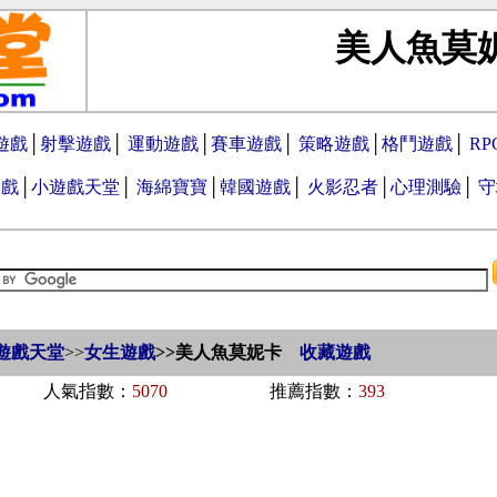
美人魚莫
遊戲
│
射擊遊戲
│
運動遊戲
│
賽車遊戲
│
策略遊戲
│
格鬥遊戲
│
R
遊戲
│
小遊戲天堂
│
海綿寶寶
│
韓國遊戲
│
火影忍者
│
心理測驗
│
守
遊戲天堂
>>
女生遊戲
>>
美人魚莫妮卡
收藏遊戲
人氣指數：
5070
推薦指數：
393