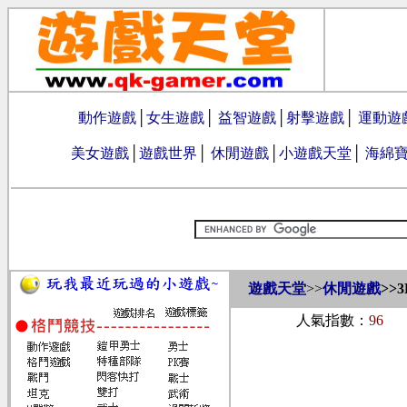
動作遊戲
│
女生遊戲
│
益智遊戲
│
射擊遊戲
│
運動遊
美女遊戲
│
遊戲世界
│
休閒遊戲
│
小遊戲天堂
│
海綿
遊戲天堂
>>
休閒遊戲
>>
人氣指數：
96