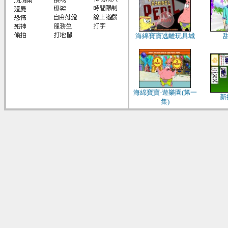
海綿寶寶逃離玩具城
海綿寶寶-遊樂園(第一
新
集)