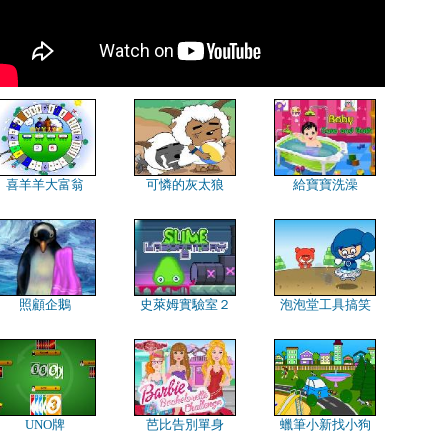
喜羊羊大富翁
可憐的灰太狼
給寶寶洗澡
照顧企鵝
史萊姆實驗室２
泡泡堂工具搞笑
UNO牌
芭比告別單身
蠟筆小新找小狗