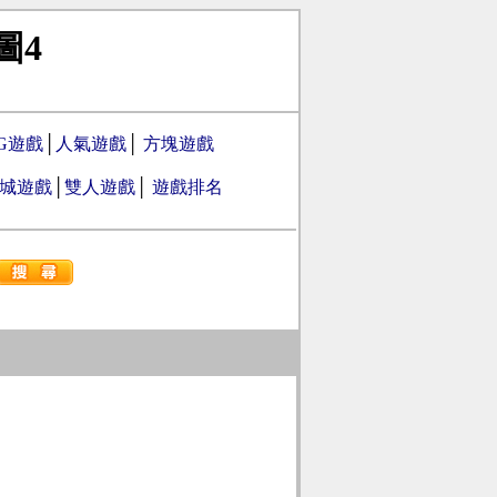
圖4
PG遊戲
│
人氣遊戲
│
方塊遊戲
城遊戲
│
雙人遊戲
│
遊戲排名