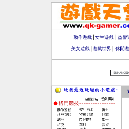
動作遊戲
│
女生遊戲
│
益智
美女遊戲
│
遊戲世界
│
休閒