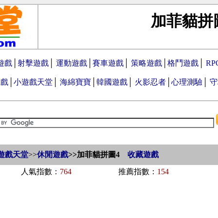
加菲貓拼
遊戲
│
射擊遊戲
│
運動遊戲
│
賽車遊戲
│
策略遊戲
│
格鬥遊戲
│
R
遊戲
│
小遊戲天堂
│
海綿寶寶
│
韓國遊戲
│
火影忍者
│
心理測驗
│
守
遊戲天堂
>>
休閒遊戲
>>
加菲貓拼圖4
收藏遊戲
人氣指數：
764
推薦指數：
154