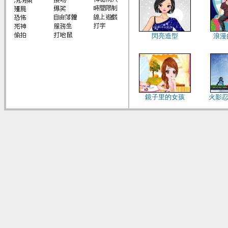
閃亮造型
浪漫
鏡子里的女孩
火影忍