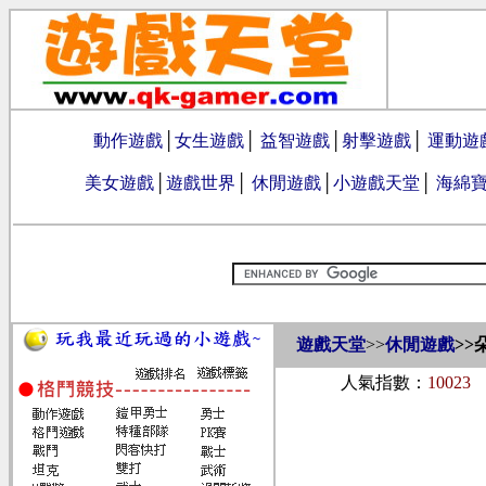
動作遊戲
│
女生遊戲
│
益智遊戲
│
射擊遊戲
│
運動遊
美女遊戲
│
遊戲世界
│
休閒遊戲
│
小遊戲天堂
│
海綿
遊戲天堂
>>
休閒遊戲
>>
人氣指數：
10023