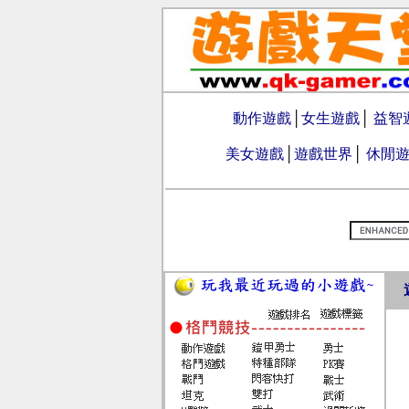
動作遊戲
│
女生遊戲
│
益智
美女遊戲
│
遊戲世界
│
休閒