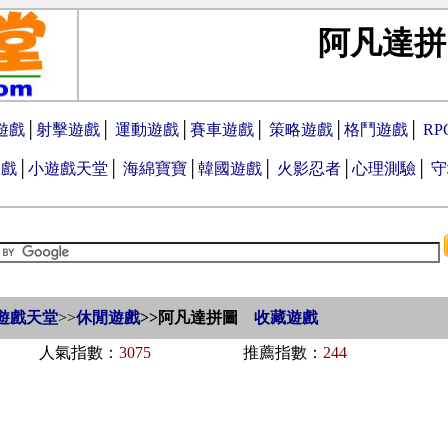
阿凡達拼
遊戲
│
射擊遊戲
│
運動遊戲
│
賽車遊戲
│
策略遊戲
│
格鬥遊戲
│
R
遊戲
│
小遊戲天堂
│
海綿寶寶
│
韓國遊戲
│
火影忍者
│
心理測驗
│
守
遊戲天堂
>>
休閒遊戲
>>
阿凡達拼圖
收藏遊戲
人氣指數：
3075
推薦指數：
244