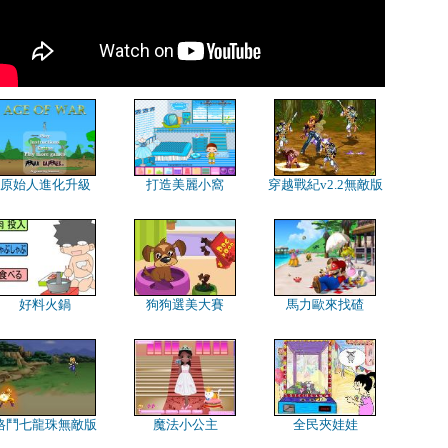
原始人進化升級
打造美麗小窩
穿越戰紀v2.2無敵版
好料火鍋
狗狗選美大賽
馬力歐來找碴
格鬥七龍珠無敵版
魔法小公主
全民夾娃娃