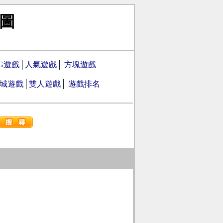
圖
PG遊戲
│
人氣遊戲
│
方塊遊戲
城遊戲
│
雙人遊戲
│
遊戲排名