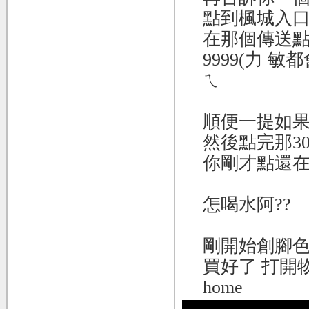
點到楓城入
在那個傳送點
9999(力 
ㄟ
順便一提如果你
然後點完那3
你剛才點還在
怎喝水阿??
剛開始創腳色
買好了 打開物
home