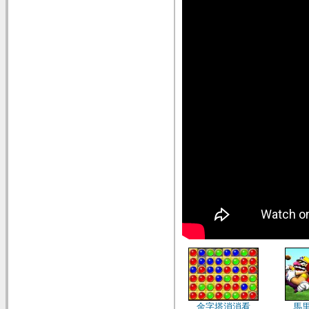
金字塔消消看
馬