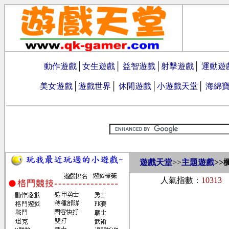
動作遊戲
│
女生遊戲
│
益智遊戲
│
射擊遊戲
│
運動遊
美女遊戲
│
遊戲世界
│
休閒遊戲
│
小遊戲天堂
│
海綿
遊戲天堂
>>
主題遊戲
>>
人氣指數：
10313