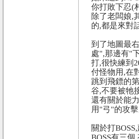
你打敗下忍(村
除了老闆娘,
的,都是來對
到了地圖最右
處",那邊有
打,很快練到
付怪物用,在
跳到飛鏢的第
谷,不要被牠
還有關於能力
用"弓"的攻擊
關於打BOSS
BOSS有三個