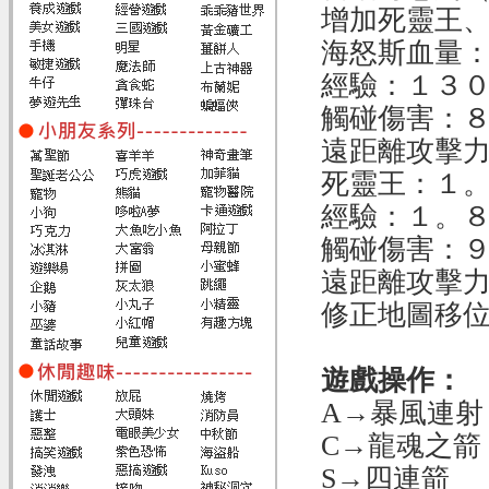
增加死靈王、
海怒斯血量
經驗：１３
觸碰傷害：
遠距離攻擊
死靈王：１
經驗：１。
觸碰傷害：
遠距離攻擊力
修正地圖移
遊戲操作：
A→暴風連射
C→龍魂之箭
S→四連箭