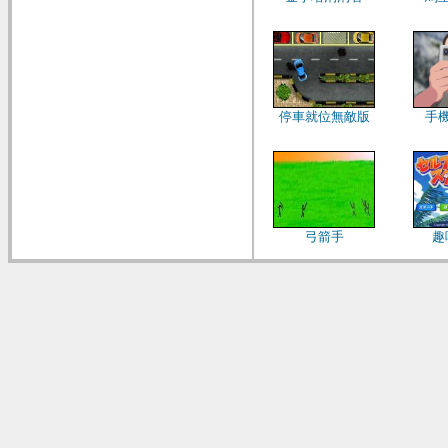
停車就位無敵版
手
弓箭手
趣