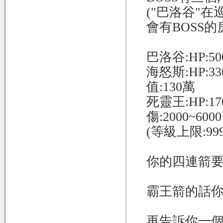
("巴洛谷"在
會有BOSS的
巴洛谷:HP:50
海怒斯:HP:33
值:130萬
死靈王:HP:17
傷:2000~60
(等級上限:999
你的四連箭要
霸王箭的話你
再告訴你一個