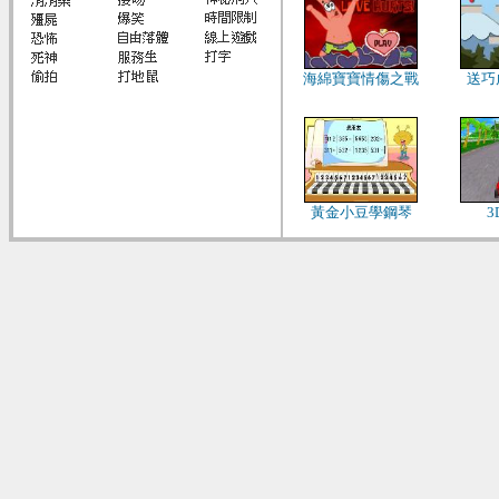
海綿寶寶情傷之戰
送巧
黃金小豆學鋼琴
3