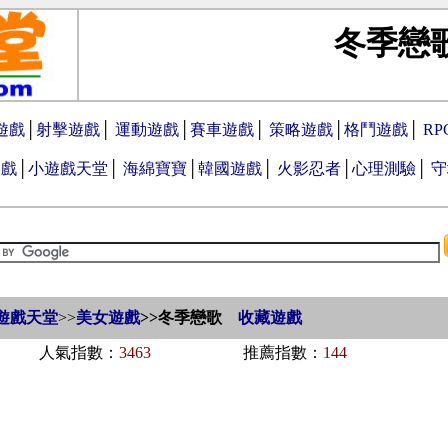
冬季戀
遊戲
│
射擊遊戲
│
運動遊戲
│
賽車遊戲
│
策略遊戲
│
格鬥遊戲
│
R
遊戲
│
小遊戲天堂
│
海綿寶寶
│
韓國遊戲
│
火影忍者
│
心理測驗
│
守
遊戲天堂
>>
美女遊戲
>>
冬季戀歌
收藏遊戲
人氣指數：
3463
推薦指數：
144