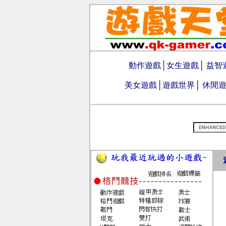
動作遊戲
│
女生遊戲
│
益智
美女遊戲
│
遊戲世界
│
休閒