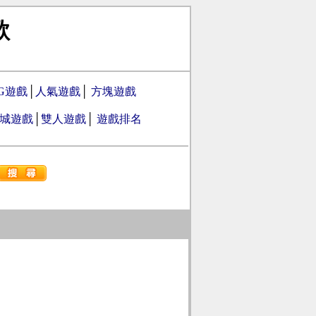
歌
PG遊戲
│
人氣遊戲
│
方塊遊戲
城遊戲
│
雙人遊戲
│
遊戲排名