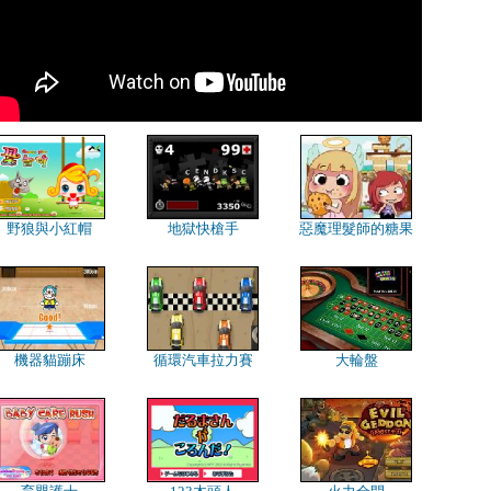
野狼與小紅帽
地獄快槍手
惡魔理髮師的糖果
機器貓蹦床
循環汽車拉力賽
大輪盤