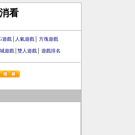
消看
PG遊戲
│
人氣遊戲
│
方塊遊戲
城遊戲
│
雙人遊戲
│
遊戲排名