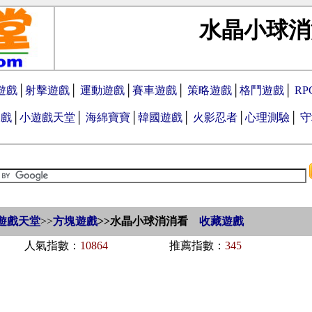
水晶小球消
遊戲
│
射擊遊戲
│
運動遊戲
│
賽車遊戲
│
策略遊戲
│
格鬥遊戲
│
R
遊戲
│
小遊戲天堂
│
海綿寶寶
│
韓國遊戲
│
火影忍者
│
心理測驗
│
守
遊戲天堂
>>
方塊遊戲
>>
水晶小球消消看
收藏遊戲
人氣指數：
10864
推薦指數：
345