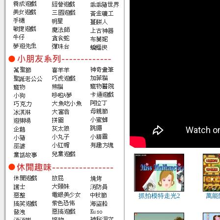
抓拍模特走光2
萬能