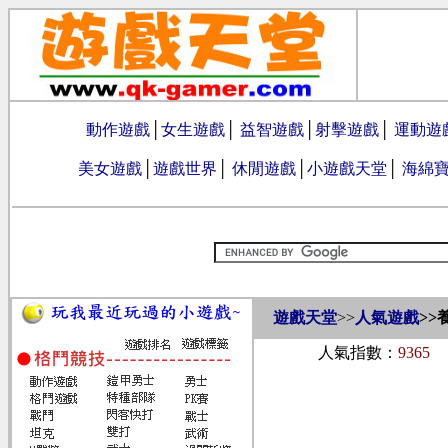
動作遊戲
│
女生遊戲
│
益智遊戲
│
射擊遊戲
│
運動遊
美女遊戲
│
遊戲世界
│
休閒遊戲
│
小遊戲天堂
│
海綿
遊戲天堂
>>
人氣遊戲
>>
人氣指數：
9365