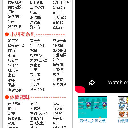
洩恨丟女孩大便
寵物