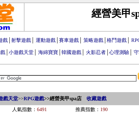
經營美甲s
遊戲
│
射擊遊戲
│
運動遊戲
│
賽車遊戲
│
策略遊戲
│
格鬥遊戲
│
R
遊戲
│
小遊戲天堂
│
海綿寶寶
│
韓國遊戲
│
火影忍者
│
心理測驗
│
守
遊戲天堂
>>
RPG遊戲
>>
經營美甲spa店
收藏遊戲
人氣指數：
6491
推薦指數：
190