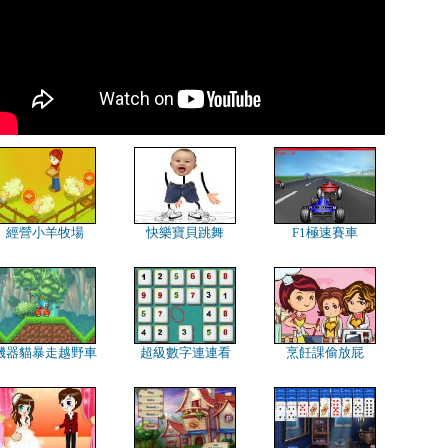
經營小羊牧場
快樂寶貝跳舞
F1極速賽車
機器貓暴走越野車
超級數字連連看
烹飪課偷放屁