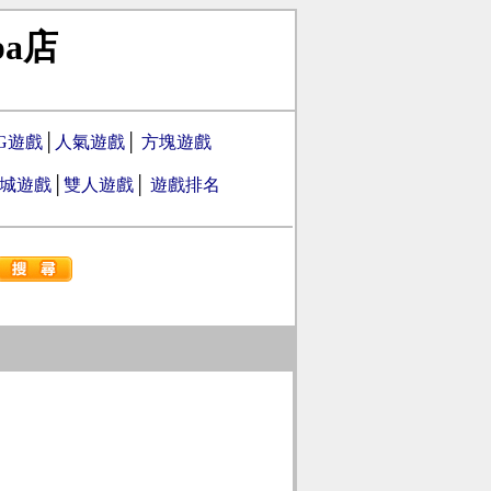
pa店
PG遊戲
│
人氣遊戲
│
方塊遊戲
城遊戲
│
雙人遊戲
│
遊戲排名