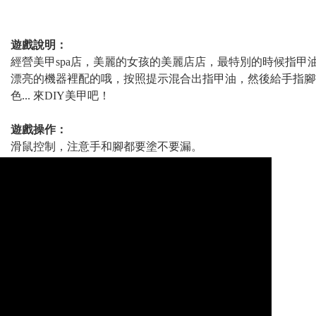
遊戲說明：
經營美甲spa店，美麗的女孩的美麗店店，最特別的時候指甲
漂亮的機器裡配的哦，按照提示混合出指甲油，然後給手指腳
色... 來DIY美甲吧！
遊戲操作：
滑鼠控制，注意手和腳都要塗不要漏。