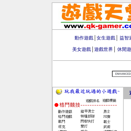
動作遊戲
│
女生遊戲
│
益智
美女遊戲
│
遊戲世界
│
休閒