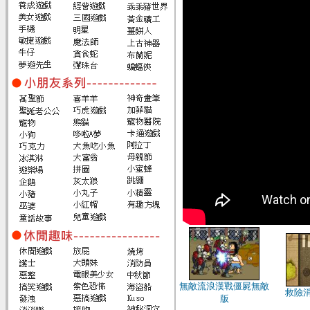
無敵流浪漢戰僵屍無敵
救險
版