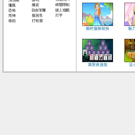
鄉村服飾裝扮
魅
萬聖夜接龍
逗