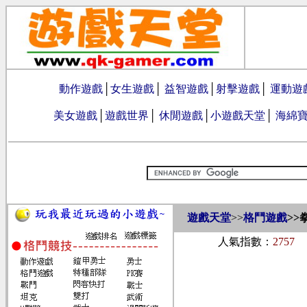
動作遊戲
│
女生遊戲
│
益智遊戲
│
射擊遊戲
│
運動遊
美女遊戲
│
遊戲世界
│
休閒遊戲
│
小遊戲天堂
│
海綿
遊戲天堂
>>
格鬥遊戲
>>
人氣指數：
2757