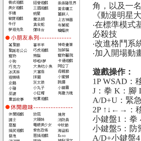
角，以及一名
《動漫明星大
‧在標準模式
必殺技
‧改進格鬥系
‧加入開場動
遊戲操作：
1P WSAD：
J：拳 K：腳
A/D+U：緊
2P ↑↓←→：
小鍵盤1：拳
小鍵盤5：防
A/D+小鍵盤