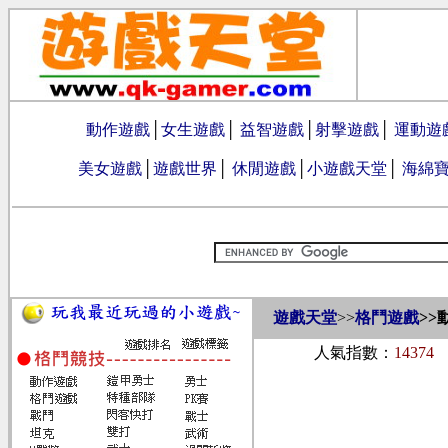
動作遊戲
│
女生遊戲
│
益智遊戲
│
射擊遊戲
│
運動遊
美女遊戲
│
遊戲世界
│
休閒遊戲
│
小遊戲天堂
│
海綿
遊戲天堂
>>
格鬥遊戲
>>
人氣指數：
14374