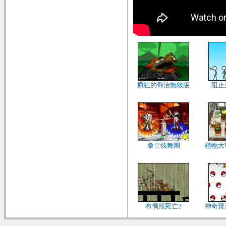
瘋狂的喬治無敵版
阻止
拳皇炫舞團
植物大
布偶熊死亡2
神奇寶