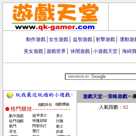
動作遊戲
│
女生遊戲
│
益智遊戲
│
射擊遊戲
│
運動遊
美女遊戲
│
遊戲世界
│
休閒遊戲
│
小遊戲天堂
│
海綿
遊戲天堂
>>
策略遊戲
>>
人氣指數：
62