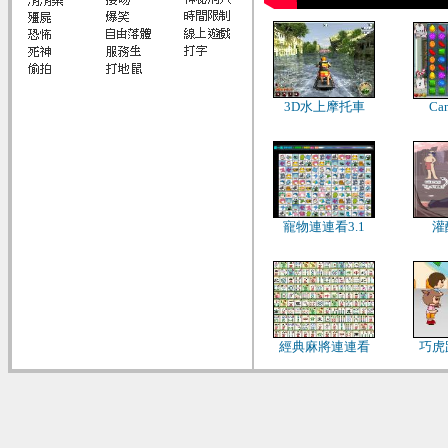
3D水上摩托車
Can
寵物連連看3.1
灌
經典麻將連連看
巧虎