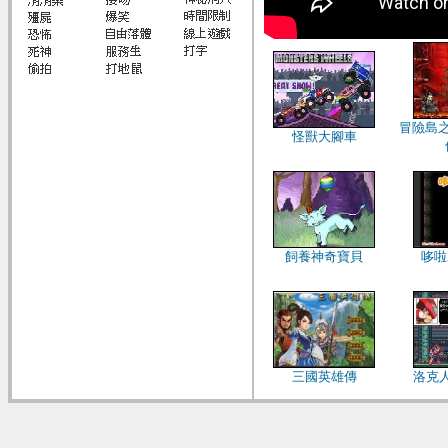
冒險島
怪獸大腳車
飼養神奇寶貝
哆啦
三國英雄傳
洛克人