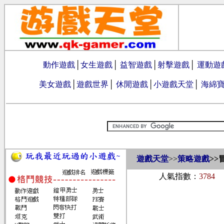
動作遊戲
│
女生遊戲
│
益智遊戲
│
射擊遊戲
│
運動遊
美女遊戲
│
遊戲世界
│
休閒遊戲
│
小遊戲天堂
│
海綿
遊戲天堂
>>
策略遊戲
>>
人氣指數：
3784