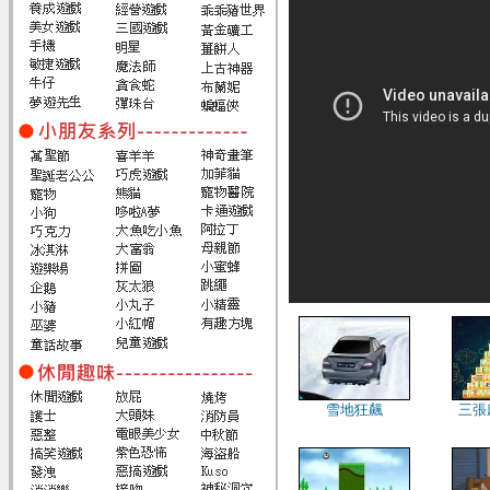
雪地狂飆
三張