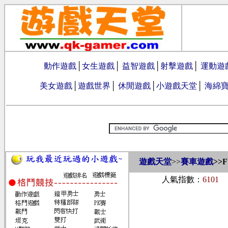
動作遊戲
│
女生遊戲
│
益智遊戲
│
射擊遊戲
│
運動遊
美女遊戲
│
遊戲世界
│
休閒遊戲
│
小遊戲天堂
│
海綿
遊戲天堂
>>
賽車遊戲
>>
人氣指數：
6101