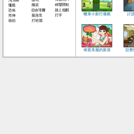
蠟筆小新打僵屍
訐
佈置美麗的新居
惡整