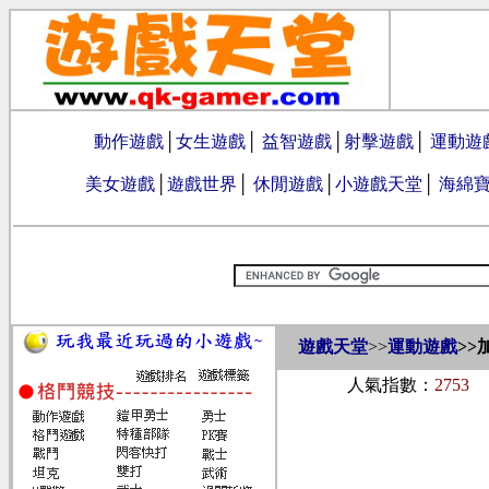
動作遊戲
│
女生遊戲
│
益智遊戲
│
射擊遊戲
│
運動遊
美女遊戲
│
遊戲世界
│
休閒遊戲
│
小遊戲天堂
│
海綿
遊戲天堂
>>
運動遊戲
>>
人氣指數：
2753