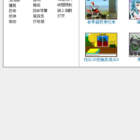
春季越野摩托車
找出20把鑰匙逃出8